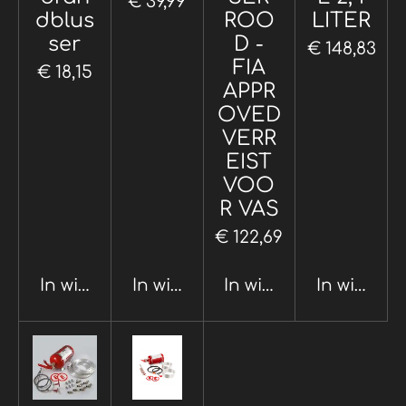
€ 39,99
dblus
ROO
LITER
ser
D -
€ 148,83
FIA
€ 18,15
APPR
OVED
VERR
EIST
VOO
R VAS
€ 122,69
In winkelwagen
In winkelwagen
In winkelwagen
In winkel