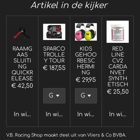
Artikel in de kijker
RAAMG
SPARCO
KIDS
RED
AAS
TROLLE
GEHOO
LINE
SLUITI
Y TOUR
RBESC
CV2
NG
HERMI
CARDA
€ 187,55
QUICKR
NG
NVET
ELEASE
SYNTH
€ 29,95
ETISCH
€ 42,50
€ 25,50
In winkelwagen
In winkelwagen
In winkelwagen
In winkel
V.B. Racing Shop maakt deel uit van Vliers & Co BVBA.