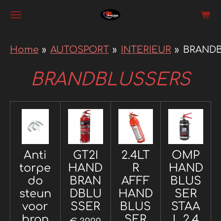
Ga
direct
naar
Home
»
AUTOSPORT
»
INTERIEUR
»
BRAND
de
BRANDBLUSSERS
hoofdinhoud
Anti
GT2I
2.4LT
OMP
torpe
HAND
R
HAND
do
BRAN
AFFF
BLUS
steun
DBLU
HAND
SER
voor
SSER
BLUS
STAA
bran
SER
L 2,4