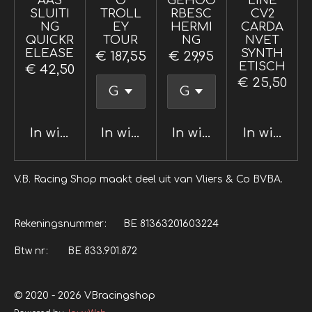
AAS
O
GEHOO
LINE
SLUITI
TROLL
RBESC
CV2
NG
EY
HERMI
CARDA
QUICKR
TOUR
NG
NVET
ELEASE
SYNTH
€ 187,55
€ 29,95
ETISCH
€ 42,50
€ 25,50
In winkelwagen
In winkelwagen
In winkelwagen
In winkel
V.B. Racing Shop maakt deel uit van Vliers & Co BVBA.
Rekeningsnummer: BE 81363201603224
Btw nr: BE 833.901.872
© 2020 - 2026 VBracingshop