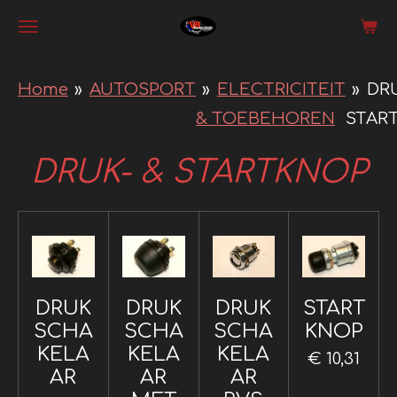
Ga
direct
naar
Home
»
AUTOSPORT
»
ELECTRICITEIT
»
DRU
de
& TOEBEHOREN
STAR
hoofdinhoud
DRUK- & STARTKNOP
DRUK
DRUK
DRUK
START
SCHA
SCHA
SCHA
KNOP
KELA
KELA
KELA
€ 10,31
AR
AR
AR