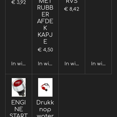
MET
RVS
€ 3,92
RUBB
€ 8,42
ER
AFDE
K
KAPJ
E
€ 4,50
In winkelwagen
In winkelwagen
In winkelwagen
In winkel
ENGI
Drukk
NE
nop
START
water