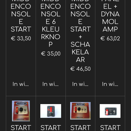
ENCO
ENCO
ENCO
EL +
NSOL
NSOL
NSOL
DYNA
E
E 6
E
MOL
START
KLEU
START
AMP
RKNO
+
€ 33,50
€ 63,02
P
SCHA
KELA
€ 35,00
AR
€ 46,50
In winkelwagen
In winkelwagen
In winkelwagen
In winkel
START
START
START
START