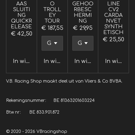
AAS
O
GEHOO
LINE
SLUITI
TROLL
RBESC
CV2
NG
EY
HERMI
CARDA
QUICKR
TOUR
NG
NVET
ELEASE
SYNTH
€ 187,55
€ 29,95
ETISCH
€ 42,50
€ 25,50
In winkelwagen
In winkelwagen
In winkelwagen
In winkel
V.B. Racing Shop maakt deel uit van Vliers & Co BVBA.
Rekeningsnummer: BE 81363201603224
Btw nr: BE 833.901.872
© 2020 - 2026 VBracingshop