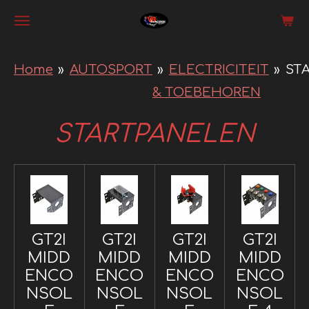
Ga
direct
naar
Home
»
AUTOSPORT
»
ELECTRICITEIT
»
ST
de
& TOEBEHOREN
hoofdinhoud
STARTPANELEN
GT2I
GT2I
GT2I
GT2I
MIDD
MIDD
MIDD
MIDD
ENCO
ENCO
ENCO
ENCO
NSOL
NSOL
NSOL
NSOL