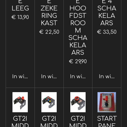
E
E
E
E 4
LEEG
ZEKE
HOO
SCHA
RING
FDST
KELA
€ 13,90
KAST
ROO
ARS
M
€ 22,50
€ 33,50
SCHA
KELA
ARS
€ 29,90
In winkelwagen
In winkelwagen
In winkelwagen
In winkel
GT2I
GT2I
GT2I
START
MIDD
MIDD
MIDD
PANE