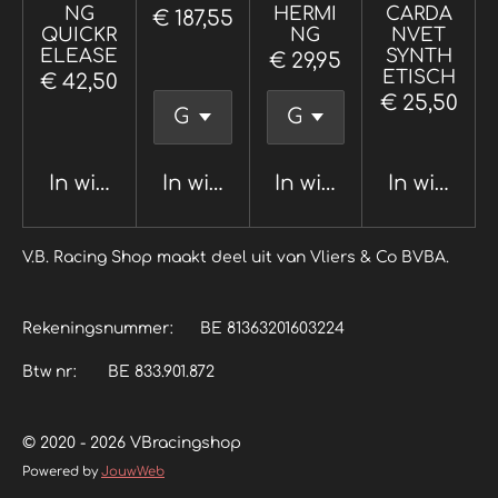
NG
HERMI
CARDA
€ 187,55
QUICKR
NG
NVET
ELEASE
SYNTH
€ 29,95
ETISCH
€ 42,50
€ 25,50
In winkelwagen
In winkelwagen
In winkelwagen
In winkel
V.B. Racing Shop maakt deel uit van Vliers & Co BVBA.
Rekeningsnummer: BE 81363201603224
Btw nr: BE 833.901.872
© 2020 - 2026 VBracingshop
Powered by
JouwWeb