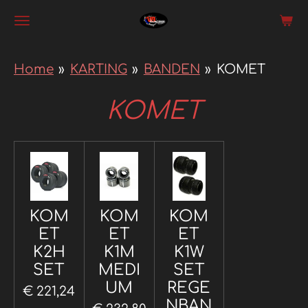
Ga
direct
naar
Home
»
KARTING
»
BANDEN
»
KOMET
de
KOMET
hoofdinhoud
KOM
KOM
KOM
ET
ET
ET
K2H
K1M
K1W
SET
MEDI
SET
UM
REGE
€ 221,24
NBAN