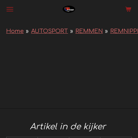
Ga
direct
naar
Home
»
AUTOSPORT
»
REMMEN
»
REMNIPP
de
hoofdinhoud
Artikel in de kijker