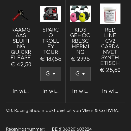
RAAMG
SPARC
KIDS
RED
AAS
O
GEHOO
LINE
SLUITI
TROLL
RBESC
CV2
NG
EY
HERMI
CARDA
QUICKR
TOUR
NG
NVET
ELEASE
SYNTH
€ 187,55
€ 29,95
ETISCH
€ 42,50
€ 25,50
In winkelwagen
In winkelwagen
In winkelwagen
In winkel
V.B. Racing Shop maakt deel uit van Vliers & Co BVBA.
Rekeningsnummer: BE 81363201603224