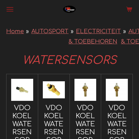
Ga
direct
naar
Home
»
AUTOSPORT
»
ELECTRICITEIT
»
AU
de
& TOEBEHOREN
& TO
hoofdinhoud
WATERSENSORS
VDO
VDO
VDO
VDO
KOEL
KOEL
KOEL
KOEL
WATE
WATE
WATE
WATE
RSEN
RSEN
RSEN
RSEN