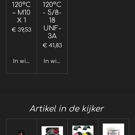
120°C
120°C
– M10
- 5/8-
X 1
18
UNF-
€ 39,53
3A
€ 41,83
In winkelwagen
In winkelwagen
Artikel in de kijker