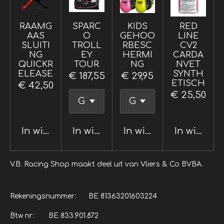
RAAMG
SPARC
KIDS
RED
AAS
O
GEHOO
LINE
SLUITI
TROLL
RBESC
CV2
NG
EY
HERMI
CARDA
QUICKR
TOUR
NG
NVET
ELEASE
SYNTH
€ 187,55
€ 29,95
ETISCH
€ 42,50
€ 25,50
In winkelwagen
In winkelwagen
In winkelwagen
In winkel
V.B. Racing Shop maakt deel uit van Vliers & Co BVBA.
Rekeningsnummer: BE 81363201603224
Btw nr: BE 833.901.872