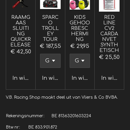
RAAMG
SPARC
KIDS
RED
AAS
O
GEHOO
LINE
SLUITI
TROLL
RBESC
CV2
NG
EY
HERMI
CARDA
QUICKR
TOUR
NG
NVET
ELEASE
SYNTH
€ 187,55
€ 29,95
ETISCH
€ 42,50
€ 25,50
In winkelwagen
In winkelwagen
In winkelwagen
In winkel
V.B. Racing Shop maakt deel uit van Vliers & Co BVBA.
Rekeningsnummer: BE 81363201603224
Btw nr: BE 833.901.872