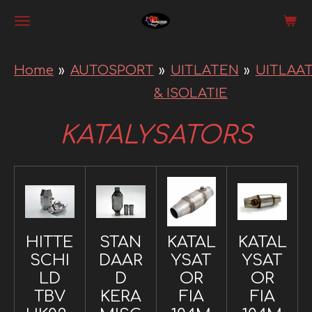
Ga
direct
naar
Home
»
AUTOSPORT
»
UITLATEN
»
UITLAA
de
& ISOLATIE
hoofdinhoud
KATALYSATORS
HITTE
STAN
KATAL
KATAL
SCHI
DAAR
YSAT
YSAT
LD
D
OR
OR
TBV
KERA
FIA
FIA