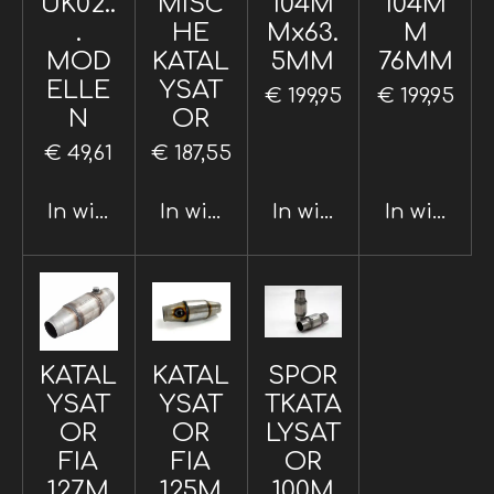
UK02..
MISC
104M
104M
.
HE
Mx63.
M
MOD
KATAL
5MM
76MM
ELLE
YSAT
€ 199,95
€ 199,95
N
OR
€ 49,61
€ 187,55
In winkelwagen
In winkelwagen
In winkelwagen
In winkel
KATAL
KATAL
SPOR
YSAT
YSAT
TKATA
OR
OR
LYSAT
FIA
FIA
OR
127M
125M
100M