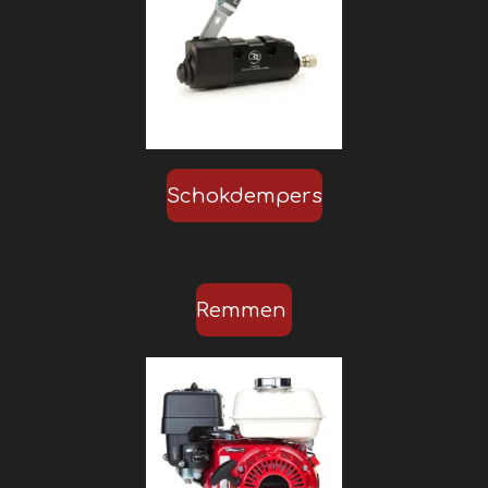
Schokdempers
Remmen