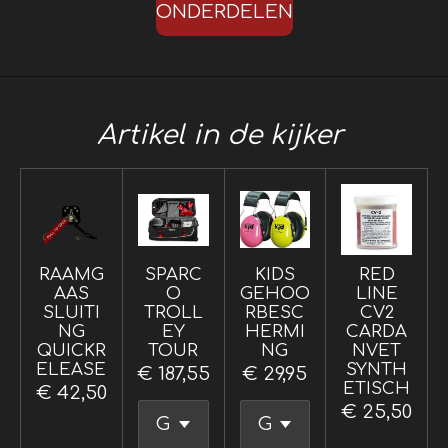
ONDERDELEN
Artikel in de kijker
RAAMG
SPARC
KIDS
RED
AAS
O
GEHOO
LINE
SLUITI
TROLL
RBESC
CV2
NG
EY
HERMI
CARDA
QUICKR
TOUR
NG
NVET
ELEASE
SYNTH
€ 187,55
€ 29,95
ETISCH
€ 42,50
€ 25,50