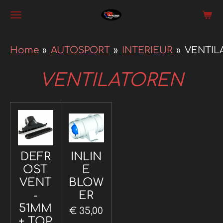
Ga
direct
naar
Home
»
AUTOSPORT
»
INTERIEUR
»
VENTIL
de
VENTILATOREN
hoofdinhoud
DEFR
INLIN
OST
E
VENT
BLOW
-
ER
51MM
€ 35,00
+ TOP