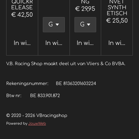
QUICKR
NG
NVET
ELEASE
SYNTH
€ 29,95
ETISCH
€ 42,50
€ 25,50
In winkelwagen
In winkelwagen
In winkelwagen
In winkel
V.B. Racing Shop maakt deel uit van Vliers & Co BVBA.
Rekeningsnummer: BE 81363201603224
Btw nr: BE 833.901.872
© 2020 - 2026 VBracingshop
Powered by
JouwWeb