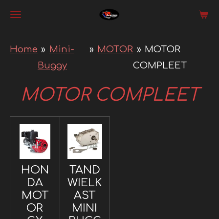
Ga
direct
naar
Home
»
Mini-
»
MOTOR
»
MOTOR
de
Buggy
COMPLEET
hoofdinhoud
MOTOR COMPLEET
HON
TAND
DA
WIELK
MOT
AST
OR
MINI