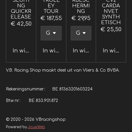
SLUITI
TROLL
RBESC
CV2
NG
EY
HERMI
CARDA
QUICKR
TOUR
NG
NVET
ELEASE
SYNTH
€ 187,55
€ 29,95
ETISCH
€ 42,50
€ 25,50
In winkelwagen
In winkelwagen
In winkelwagen
In winkel
V.B. Racing Shop maakt deel uit van Vliers & Co BVBA.
Rekeningsnummer: BE 81363201603224
Btw nr: BE 833.901.872
© 2020 - 2026 VBracingshop
Powered by
JouwWeb