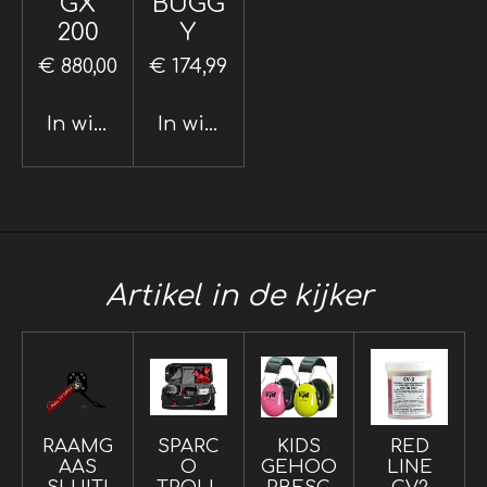
GX
BUGG
200
Y
€ 880,00
€ 174,99
In winkelwagen
In winkelwagen
Artikel in de kijker
RAAMG
SPARC
KIDS
RED
AAS
O
GEHOO
LINE