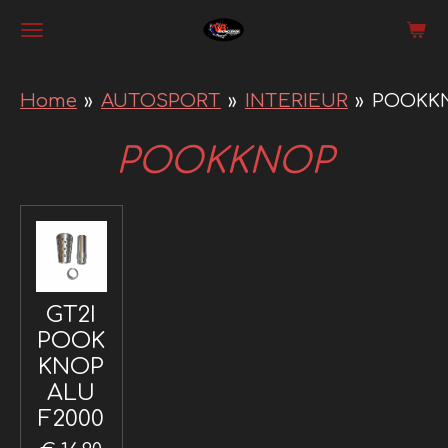
Ga
direct
naar
Home
»
AUTOSPORT
»
INTERIEUR
»
POOKK
de
POOKKNOP
hoofdinhoud
GT2I
POOK
KNOP
ALU
F2000