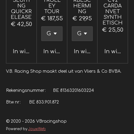
SLUITI
TROLL
RBESC
CV2
NG
EY
HERMI
CARDA
QUICKR
TOUR
NG
NVET
ELEASE
SYNTH
€ 187,55
€ 29,95
ETISCH
€ 42,50
€ 25,50
In winkelwagen
In winkelwagen
In winkelwagen
In winkel
V.B. Racing Shop maakt deel uit van Vliers & Co BVBA.
Rekeningsnummer: BE 81363201603224
Btw nr: BE 833.901.872
© 2020 - 2026 VBracingshop
Powered by
JouwWeb