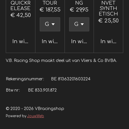
QUICKR
TOUR
NG
NVET
ELEASE
SYNTH
€ 187,55
€ 29,95
ETISCH
€ 42,50
€ 25,50
In winkelwagen
In winkelwagen
In winkelwagen
In winkel
V.B. Racing Shop maakt deel uit van Vliers & Co BVBA.
Rekeningsnummer: BE 81363201603224
Btw nr: BE 833.901.872
© 2020 - 2026 VBracingshop
Powered by
JouwWeb