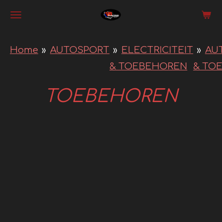
Ga
direct
naar
Home
»
AUTOSPORT
»
ELECTRICITEIT
»
AU
de
& TOEBEHOREN
& TO
hoofdinhoud
TOEBEHOREN