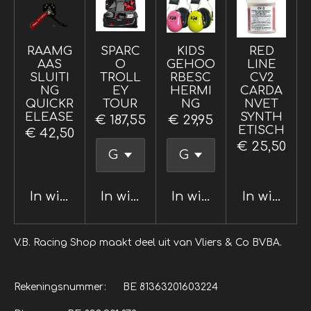
RAAMG
SPARC
KIDS
RED
AAS
O
GEHOO
LINE
SLUITI
TROLL
RBESC
CV2
NG
EY
HERMI
CARDA
QUICKR
TOUR
NG
NVET
ELEASE
SYNTH
€ 187,55
€ 29,95
ETISCH
€ 42,50
€ 25,50
In winkelwagen
In winkelwagen
In winkelwagen
In winkel
V.B. Racing Shop maakt deel uit van Vliers & Co BVBA.
Rekeningsnummer: BE 81363201603224