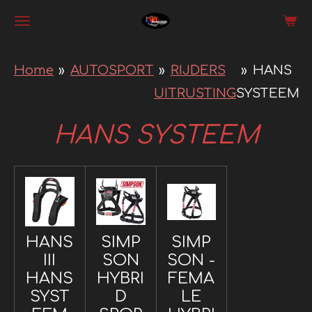
Ga
direct
naar
Home
»
AUTOSPORT
»
RIJDERS
»
HANS
de
UITRUSTING
SYSTEEM
hoofdinhoud
HANS SYSTEEM
HANS
SIMP
SIMP
III
SON
SON -
HANS
HYBRI
FEMA
SYST
D
LE