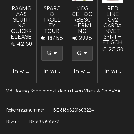
RAAMG
SPARC
KIDS
RED
AAS
O
GEHOO
LINE
SLUITI
TROLL
RBESC
CV2
NG
EY
HERMI
CARDA
QUICKR
TOUR
NG
NVET
ELEASE
SYNTH
€ 187,55
€ 29,95
ETISCH
€ 42,50
€ 25,50
In winkelwagen
In winkelwagen
In winkelwagen
In winkel
V.B. Racing Shop maakt deel uit van Vliers & Co BVBA.
Rekeningsnummer: BE 81363201603224
Btw nr: BE 833.901.872