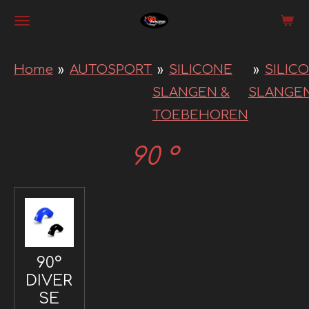
Ga
direct
naar
Home
»
AUTOSPORT
»
SILICONE
»
SILIC
de
SLANGEN &
SLANGE
hoofdinhoud
TOEBEHOREN
90 °
90°
DIVER
SE