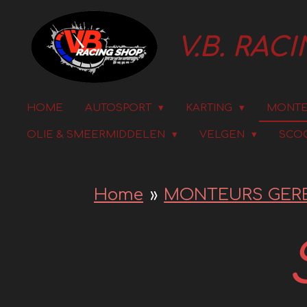
Ga
V.B. RAC
direct
naar
de
HOME
AUTOSPORT
KARTING
MONTE
OLIE & SMEERMIDDELEN
VELGEN
SCO
hoofdinhoud
Home
»
MONTEURS GER