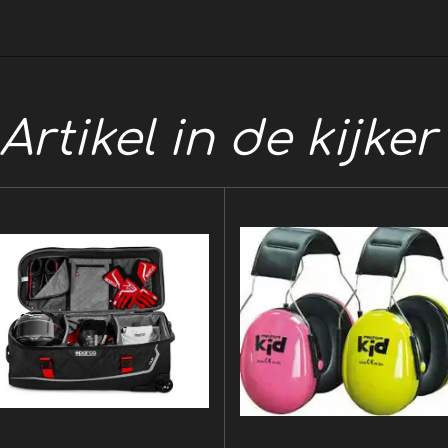
n
e
Artikel in de kijke