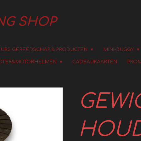
ING SHOP
URS GEREEDSCHAP & PRODUCTEN
MINI-BUGGY
OTER&MOTORHELMEN
CADEAUKAARTEN
PROM
GEWI
HOUD