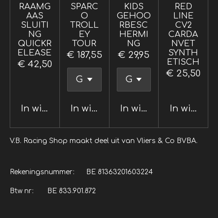
RAAMG
SPARC
KIDS
RED
AAS
O
GEHOO
LINE
SLUITI
TROLL
RBESC
CV2
NG
EY
HERMI
CARDA
QUICKR
TOUR
NG
NVET
ELEASE
SYNTH
€ 187,55
€ 29,95
ETISCH
€ 42,50
€ 25,50
In winkelwagen
In winkelwagen
In winkelwagen
In winkel
V.B. Racing Shop maakt deel uit van Vliers & Co BVBA.
Rekeningsnummer: BE 81363201603224
Btw nr: BE 833.901.872