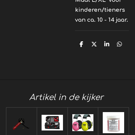
kinderen/tieners
van ca. 10 - 14 jaar.
D
D
S
D
e
e
h
e
l
e
a
l
e
l
r
e
n
e
n
Artikel in de kijker