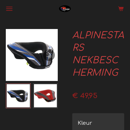
Ga
direct
naar
ALPINESTA
de
hoofdinhoud
RS
NEKBESC
HERMING
€ 49,95
Kleur