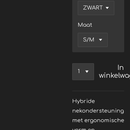
Maat
In
winkelw
Hybride
nekondersteuning
met ergonomische
vorm en