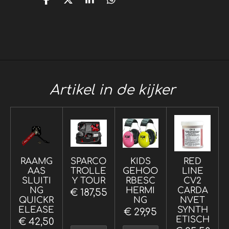
D
D
S
D
e
e
h
e
l
e
a
l
e
l
r
e
n
e
n
Artikel in de kijker
RAAMG
SPARCO
KIDS
RED
AAS
TROLLE
GEHOO
LINE
SLUITI
Y TOUR
RBESC
CV2
NG
HERMI
CARDA
€ 187,55
QUICKR
NG
NVET
ELEASE
SYNTH
€ 29,95
ETISCH
€ 42,50