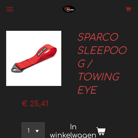
Ga
direct
naar
SPARCO
de
hoofdinhoud
SLEEPOO
G /
TOWING
EYE
€ 25,41
In
winkelwagen