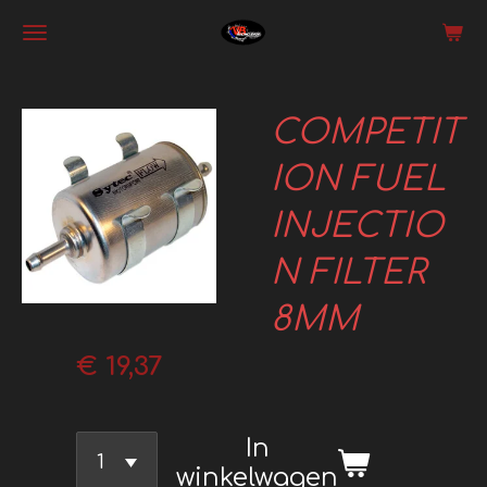
Ga
direct
naar
COMPETIT
de
hoofdinhoud
ION FUEL
INJECTIO
N FILTER
8MM
€ 19,37
In
winkelwagen