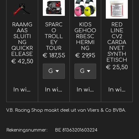
RAAMG
SPARC
KIDS
RED
AAS
O
GEHOO
LINE
SLUITI
TROLL
RBESC
CV2
NG
EY
HERMI
CARDA
QUICKR
TOUR
NG
NVET
ELEASE
SYNTH
€ 187,55
€ 29,95
ETISCH
€ 42,50
€ 25,50
In winkelwagen
In winkelwagen
In winkelwagen
In winkel
V.B. Racing Shop maakt deel uit van Vliers & Co BVBA.
Rekeningsnummer: BE 81363201603224