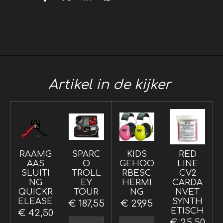
D
D
S
D
e
e
h
e
l
e
a
l
e
l
r
e
n
e
n
Artikel in de kijker
RAAMG
SPARC
KIDS
RED
AAS
O
GEHOO
LINE
SLUITI
TROLL
RBESC
CV2
NG
EY
HERMI
CARDA
QUICKR
TOUR
NG
NVET
ELEASE
SYNTH
€ 187,55
€ 29,95
ETISCH
€ 42,50
€ 25,50