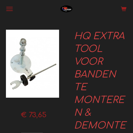
Ga
direct
naar
HQ EXTRA
de
hoofdinhoud
TOOL
VOOR
BANDEN
TE
MONTERE
N &
€ 73,65
DEMONTE