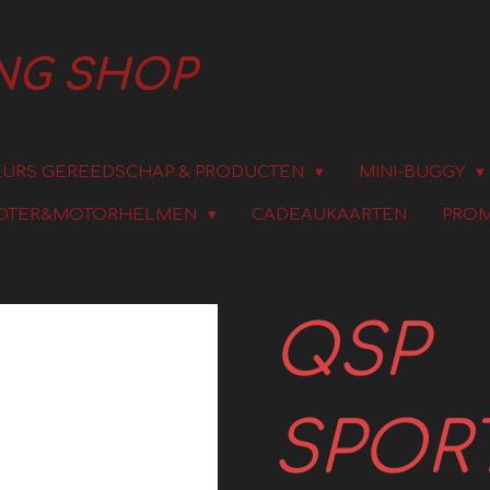
ING SHOP
URS GEREEDSCHAP & PRODUCTEN
MINI-BUGGY
OTER&MOTORHELMEN
CADEAUKAARTEN
PROM
QSP
SPOR