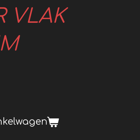
R VLAK
MM
inkelwagen