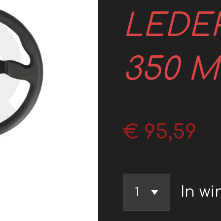
LEDE
350 
€ 95,59
In w