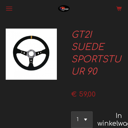
Ga
direct
naar
GT2I
de
hoofdinhoud
SUEDE
SPORTSTU
UR 90
€ 59,00
In
winkelw