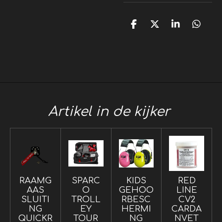
D
D
S
D
e
e
h
e
l
e
a
l
e
l
r
e
n
e
n
Artikel in de kijker
RAAMG
SPARC
KIDS
RED
AAS
O
GEHOO
LINE
SLUITI
TROLL
RBESC
CV2
NG
EY
HERMI
CARDA
QUICKR
TOUR
NG
NVET