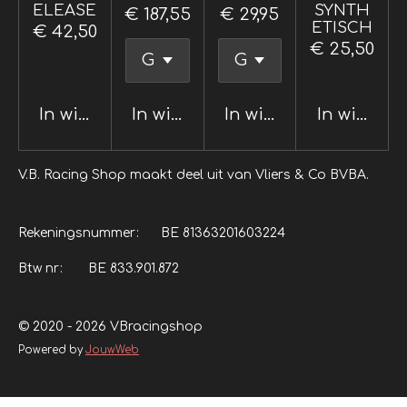
ELEASE
SYNTH
€ 187,55
€ 29,95
ETISCH
€ 42,50
€ 25,50
In winkelwagen
In winkelwagen
In winkelwagen
In winkel
V.B. Racing Shop maakt deel uit van Vliers & Co BVBA.
Rekeningsnummer: BE 81363201603224
Btw nr: BE 833.901.872
© 2020 - 2026 VBracingshop
Powered by
JouwWeb