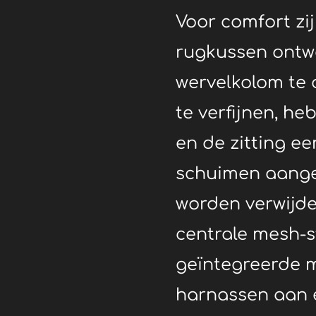
Voor comfort zi
rugkussen ont
wervelkolom te 
te verfijnen, h
en de zitting e
schuimen aange
worden verwijde
centrale mesh-s
geïntegreerde 
harnassen aan e