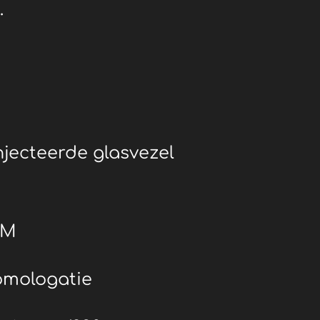
.
jecteerde glasvezel
 M
omologatie