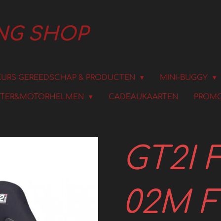
ING SHOP
URS GEREEDSCHAP & PRODUCTEN
MINI-BUGGY
TER&MOTORHELMEN
CADEAUKAARTEN
PROMO
GT2I 
02M F