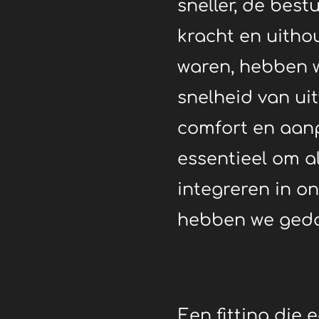
sneller, de bestu
kracht en uith
waren, hebben 
snelheid van uit
comfort en aan
essentieel om a
integreren in o
hebben we ged
Een fitting die