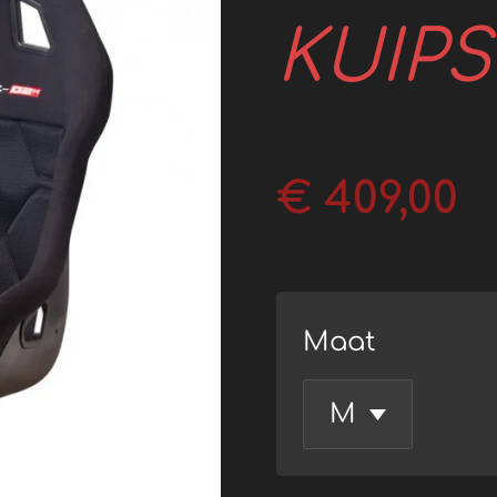
KUIP
€ 409,00
Maat