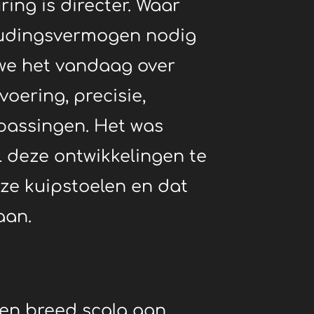
ring is directer.
Waar
oudingsvermogen nodig
we het vandaag over
voering, precisie,
passingen.
Het was
l deze ontwikkelingen te
nze kuipstoelen en dat
aan.
 een breed scala aan