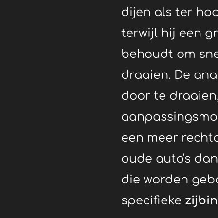
dijen als ter h
terwijl hij een 
behoudt om snel
draaien.
De ana
door te draaien
aanpassingsmog
een meer recht
oude auto's dan
die worden geb
specifieke
zijbi