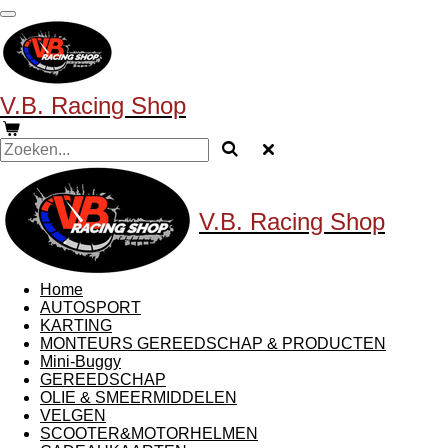
Ga
direct
naar
de
hoofdinhoud
V.B. Racing Shop
V.B. Racing Shop
Home
AUTOSPORT
KARTING
MONTEURS GEREEDSCHAP & PRODUCTEN
Mini-Buggy
GEREEDSCHAP
OLIE & SMEERMIDDELEN
VELGEN
SCOOTER&MOTORHELMEN