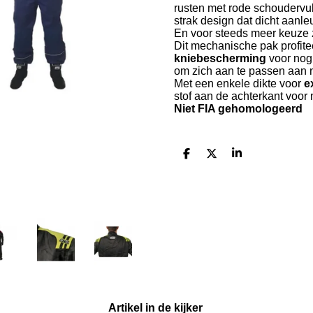
rusten met rode schoudervul
strak design dat dicht aanle
En voor steeds meer keuze 
Dit mechanische pak profite
kniebescherming
voor nog
om zich aan te passen aan
Met een enkele dikte voor
e
stof aan de achterkant voor me
Niet FIA gehomologeerd
D
D
S
e
e
h
l
e
a
e
l
r
n
e
Artikel in de kijker