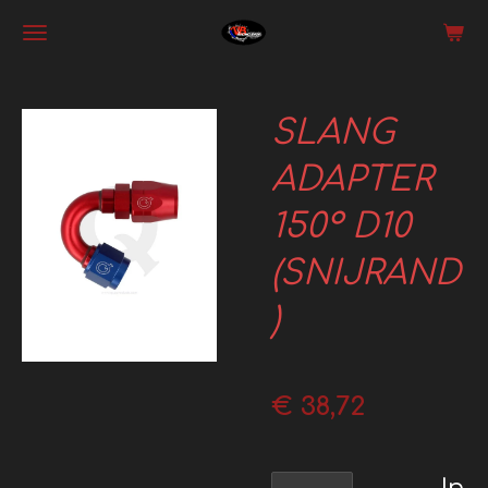
Ga
direct
naar
SLANG
de
hoofdinhoud
ADAPTER
150° D10
(SNIJRAND
)
€ 38,72
In