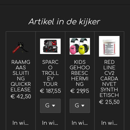
Artikel in de kijker
RAAMG
SPARC
KIDS
RED
AAS
O
GEHOO
LINE
SLUITI
TROLL
RBESC
CV2
NG
EY
HERMI
CARDA
QUICKR
TOUR
NG
NVET
ELEASE
SYNTH
€ 187,55
€ 29,95
ETISCH
€ 42,50
€ 25,50
In winkelwagen
In winkelwagen
In winkelwagen
In winkel