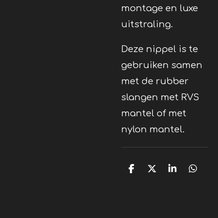
montage en luxe
uitstraling.
Deze nippel is te
gebruiken samen
met de rubber
slangen met RVS
mantel of met
nylon mantel.
D
D
S
D
e
e
h
e
l
e
a
l
e
l
r
e
n
e
n