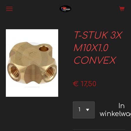
Ga
direct
naar
T-STUK 3X
de
hoofdinhoud
M10X1.0
CONVEX
€ 17,50
In
winkelw