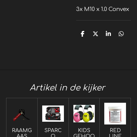
3x M10 x 1.0 Convex
D
D
S
D
e
e
h
e
l
e
a
l
e
l
r
e
n
e
n
Artikel in de kijker
RAAMG
SPARC
KIDS
RED
AAS
O
GEHOO
LINE