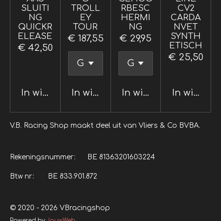
SLUITI
TROLL
RBESC
CV2
NG
EY
HERMI
CARDA
QUICKR
TOUR
NG
NVET
ELEASE
SYNTH
€ 187,55
€ 29,95
ETISCH
€ 42,50
€ 25,50
In winkelwagen
In winkelwagen
In winkelwagen
In winkel
V.B. Racing Shop maakt deel uit van Vliers & Co BVBA.
Rekeningsnummer: BE 81363201603224
Btw nr: BE 833.901.872
© 2020 - 2026 VBracingshop
Powered by
JouwWeb