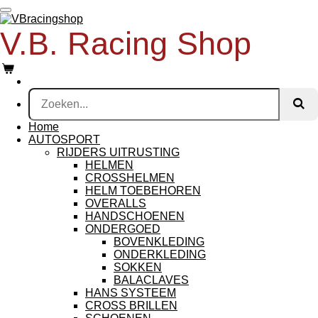
Ga
direct
V.B. Racing Shop
naar
de
hoofdinhoud
Home
AUTOSPORT
RIJDERS UITRUSTING
HELMEN
CROSSHELMEN
HELM TOEBEHOREN
OVERALLS
HANDSCHOENEN
ONDERGOED
BOVENKLEDING
ONDERKLEDING
SOKKEN
BALACLAVES
HANS SYSTEEM
CROSS BRILLEN