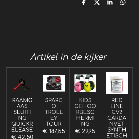
D
D
S
D
e
e
h
e
l
e
a
l
e
l
r
e
n
e
n
Artikel in de kijker
RAAMG
SPARC
KIDS
RED
AAS
O
GEHOO
LINE
SLUITI
TROLL
RBESC
CV2
NG
EY
HERMI
CARDA
QUICKR
TOUR
NG
NVET
ELEASE
SYNTH
€ 187,55
€ 29,95
ETISCH
€ 42,50