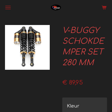
Ga
direct
naar
V-BUGGY
de
hoofdinhoud
SCHOKDE
MPER SET
280 MM
€ 89,95
Kleur