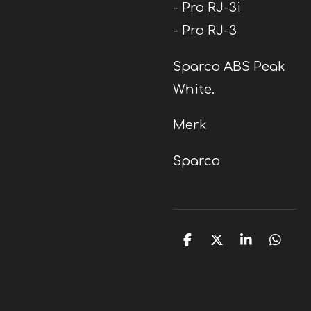
- Pro RJ-3i
- Pro RJ-3
Sparco ABS Peak
White.
Merk
Sparco
D
D
S
D
e
e
h
e
l
e
a
l
e
l
r
e
n
e
n