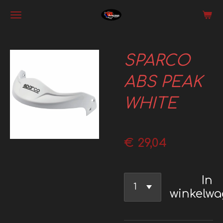
Ga
direct
naar
SPARCO
de
hoofdinhoud
ABS PEAK
WHITE
€ 29,04
In
winkelw