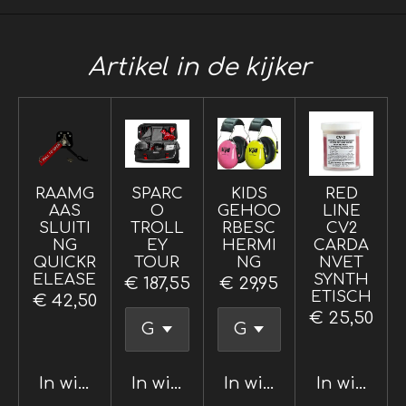
Artikel in de kijker
RAAMG
SPARC
KIDS
RED
AAS
O
GEHOO
LINE
SLUITI
TROLL
RBESC
CV2
NG
EY
HERMI
CARDA
QUICKR
TOUR
NG
NVET
ELEASE
SYNTH
€ 187,55
€ 29,95
ETISCH
€ 42,50
€ 25,50
In winkelwagen
In winkelwagen
In winkelwagen
In winkel