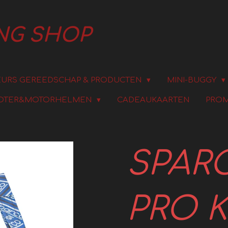
ING SHOP
URS GEREEDSCHAP & PRODUCTEN
MINI-BUGGY
OTER&MOTORHELMEN
CADEAUKAARTEN
PROM
SPARC
PRO K