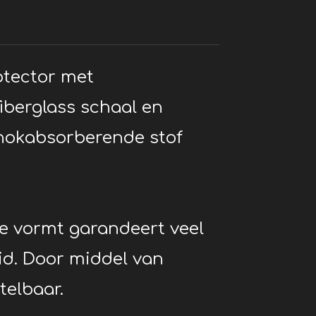
otector met
berglass schaal en
hokabsorberende stof
 vormt garandeert veel
id. Door middel van
telbaar.