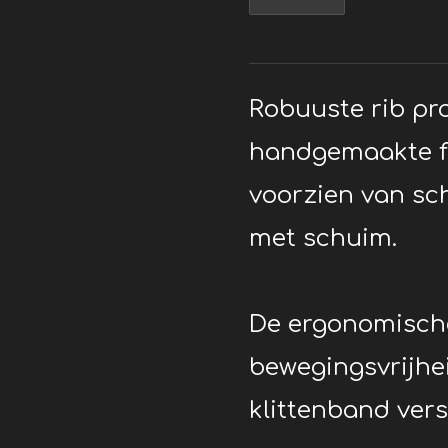
Robuuste rib pr
handgemaakte fi
voorzien van sc
met schuim.
De ergonomische
bewegingsvrijhe
klittenband vers