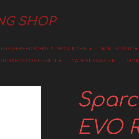
ING SHOP
URS GEREEDSCHAP & PRODUCTEN
MINI-BUGGY
OTER&MOTORHELMEN
CADEAUKAARTEN
PROM
Sparco
EVO 