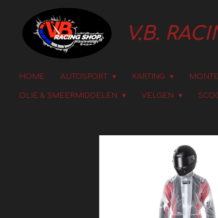
Ga
V.B. RAC
direct
naar
de
HOME
AUTOSPORT
KARTING
MONTE
OLIE & SMEERMIDDELEN
VELGEN
SCO
hoofdinhoud