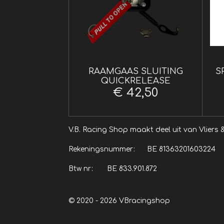
RAAMGAAS SLUITING
S
QUICKRELEASE
€ 42,50
V.B. Racing Shop maakt dee
Rekeningsnummer: BE 81363201603224
Btw nr: BE 833.901.872
© 2020 - 2026 VBracingshop