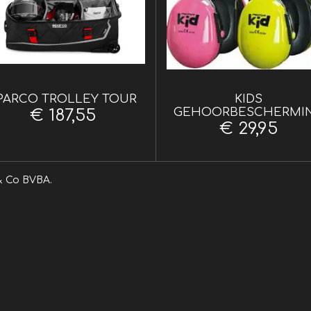
PARCO TROLLEY TOUR
KIDS
GEHOORBESCHERMI
€ 187,55
€ 29,95
l uit van Vliers & Co BVBA.