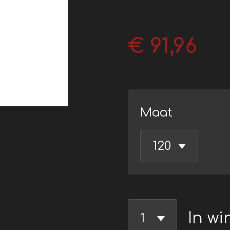
€ 91,96
Maat
In w