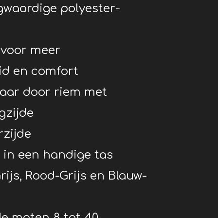
gwaardige polyester-
 voor meer
id en comfort
baar door riem met
gzijde
rzijde
 in een handige tas
rijs, Rood-Grijs en Blauw-
de maten 8 tot 40