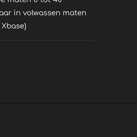
baar in volwassen maten
 Xbase)
r