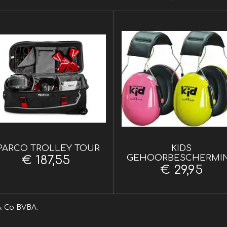
PARCO TROLLEY TOUR
KIDS
GEHOORBESCHERMI
€ 187,55
€ 29,95
l uit van Vliers & Co BVBA.