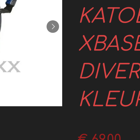
KATO
XBAS
DIVE
KLEU
€ 69,00