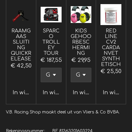
RAAMG
SPARC
KIDS
RED
AAS
O
GEHOO
LINE
SLUITI
TROLL
RBESC
CV2
NG
EY
HERMI
CARDA
QUICKR
TOUR
NG
NVET
ELEASE
SYNTH
€ 187,55
€ 29,95
ETISCH
€ 42,50
€ 25,50
In winkelwagen
In winkelwagen
In winkelwagen
In winkel
V.B. Racing Shop maakt deel uit van Vliers & Co BVBA.
Rekeningsnummer: BE 81363201603224