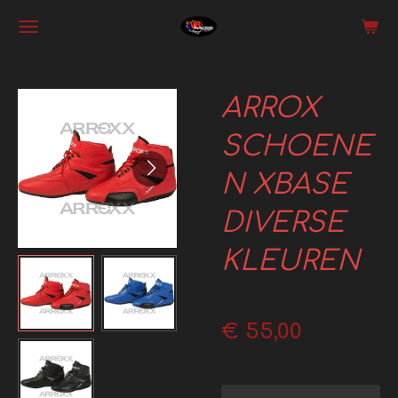
Ga
direct
naar
ARROX
de
hoofdinhoud
SCHOENE
N XBASE
DIVERSE
KLEUREN
€ 55,00