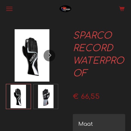
Ga
direct
naar
SPARCO
de
hoofdinhoud
RECORD
WATERPRO
OF
€ 66,55
Maat