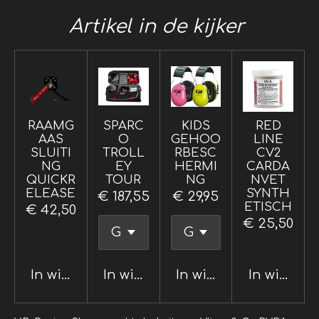
Artikel in de kijker
RAAMG
SPARC
KIDS
RED
AAS
O
GEHOO
LINE
SLUITI
TROLL
RBESC
CV2
NG
EY
HERMI
CARDA
QUICKR
TOUR
NG
NVET
ELEASE
SYNTH
€ 187,55
€ 29,95
ETISCH
€ 42,50
€ 25,50
In winkelwagen
In winkelwagen
In winkelwagen
In winkel