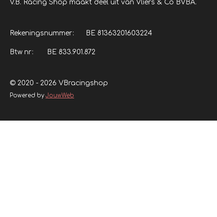
V.B. Racing Shop maakt deel uit van Vliers & Co BVBA.
Rekeningsnummer: BE 81363201603224
Btw nr: BE 833.901.872
© 2020 - 2026 VBracingshop
Powered by
JouwWeb