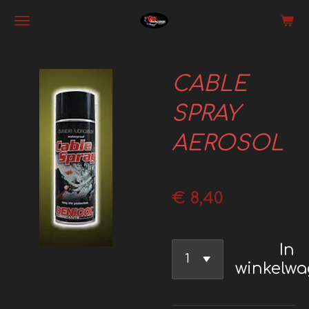
Ga
direct
naar
CABLE
de
hoofdinhoud
SPRAY
AEROSOL
€ 8,40
In
winkelw