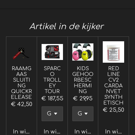
Artikel in de kijker
RAAMG
SPARC
KIDS
RED
AAS
O
GEHOO
LINE
SLUITI
TROLL
RBESC
CV2
NG
EY
HERMI
CARDA
QUICKR
TOUR
NG
NVET
ELEASE
SYNTH
€ 187,55
€ 29,95
ETISCH
€ 42,50
€ 25,50
In winkelwagen
In winkelwagen
In winkelwagen
In winkel