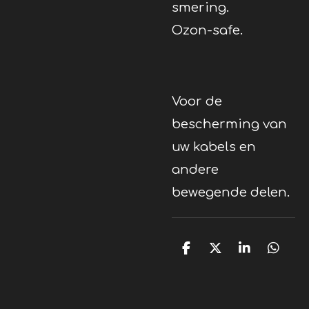
smering.
Ozon-safe.
Voor de
bescherming van
uw kabels en
andere
bewegende delen.
D
D
S
D
e
e
h
e
l
e
a
l
e
l
r
e
n
e
n