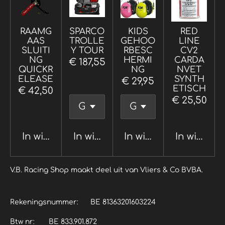
RAAMG
SPARCO
KIDS
RED
AAS
TROLLE
GEHOO
LINE
SLUITI
Y TOUR
RBESC
CV2
NG
HERMI
CARDA
€ 187,55
QUICKR
NG
NVET
ELEASE
SYNTH
€ 29,95
ETISCH
€ 42,50
€ 25,50
In winkelwagen
In winkelwagen
In winkelwagen
In winkel
V.B. Racing Shop maakt deel uit van Vliers & Co BVBA.
Rekeningsnummer: BE 81363201603224
Btw nr: BE 833.901.872