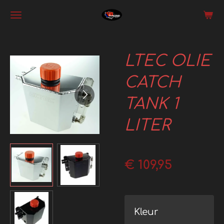
Ga
direct
naar
LTEC OLIE
de
hoofdinhoud
CATCH
TANK 1
LITER
€ 109,95
Kleur