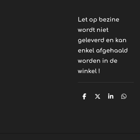
Let op bezine
wordt niet
geleverd en kan
enkel afgehaald
worden in de
winkel !
D
D
S
D
e
e
h
e
l
e
a
l
e
l
r
e
n
e
n