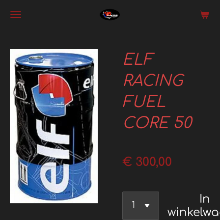
Ga
direct
naar
ELF
de
hoofdinhoud
RACING
FUEL
CORE 50
€ 300,00
In
winkelw