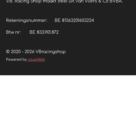
V.B. Racing Shop maakt deel uit van Vliers & Co BVBA.
Rekeningsnummer: BE 81363201603224
Btw nr: BE 833.901.872
© 2020 - 2026 VBracingshop
Powered by
JouwWeb