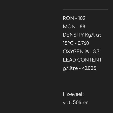
RON - 102
MON - 88
DENSITY Kg/l at
15°C - 0.760
OXYGEN % - 3.7
LEAD CONTENT
g/litre - <0.005
Hoeveel :
vat=50liter