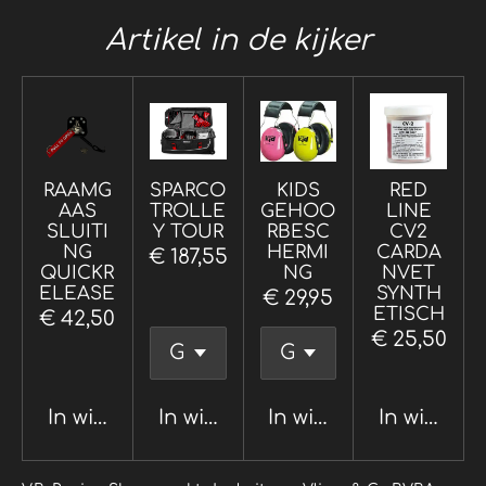
Artikel in de kijker
RAAMG
SPARCO
KIDS
RED
AAS
TROLLE
GEHOO
LINE
SLUITI
Y TOUR
RBESC
CV2
NG
HERMI
CARDA
€ 187,55
QUICKR
NG
NVET
ELEASE
SYNTH
€ 29,95
ETISCH
€ 42,50
€ 25,50
In winkelwagen
In winkelwagen
In winkelwagen
In winkel