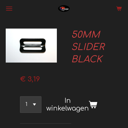
Ga
direct
naar
50MM
de
hoofdinhoud
SLIDER
BLACK
€ 3,19
In
winkelwagen