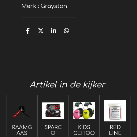
Merk : Grayston
D
D
S
D
e
e
h
e
l
e
a
l
e
l
r
e
n
e
n
Artikel in de kijker
RAAMG
SPARC
KIDS
RED
AAS
O
GEHOO
LINE