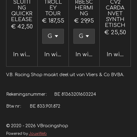
SLUITI
TROLL
RBESC
CV2
NG
EY
HERMI
CARDA
QUICKR
TOUR
NG
NVET
ELEASE
SYNTH
€ 187,55
€ 29,95
ETISCH
€ 42,50
€ 25,50
In winkelwagen
In winkelwagen
In winkelwagen
In winkel
V.B. Racing Shop maakt deel uit van Vliers & Co BVBA.
Rekeningsnummer: BE 81363201603224
Btw nr: BE 833.901.872
© 2020 - 2026 VBracingshop
Powered by
JouwWeb