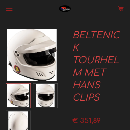
Ga
direct
naar
BELTENIC
de
hoofdinhoud
K
TOURHEL
M MET
HANS
CLIPS
€ 351,89