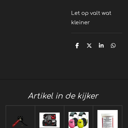
Let op valt wat
kleiner
D
D
S
D
e
e
h
e
l
e
a
l
e
l
r
e
n
e
n
Artikel in de kijker