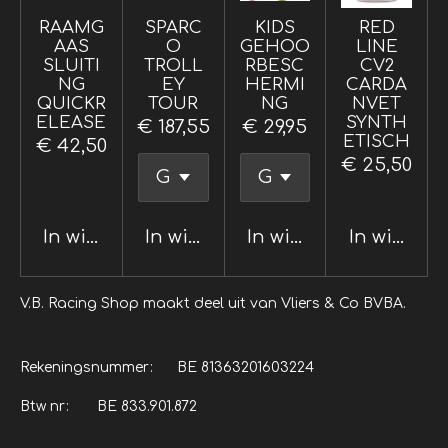
RAAMG
SPARC
KIDS
RED
AAS
O
GEHOO
LINE
SLUITI
TROLL
RBESC
CV2
NG
EY
HERMI
CARDA
QUICKR
TOUR
NG
NVET
ELEASE
SYNTH
€ 187,55
€ 29,95
ETISCH
€ 42,50
€ 25,50
In winkelwagen
In winkelwagen
In winkelwagen
In winkel
V.B. Racing Shop maakt deel uit van Vliers & Co BVBA.
Rekeningsnummer: BE 81363201603224
Btw nr: BE 833.901.872