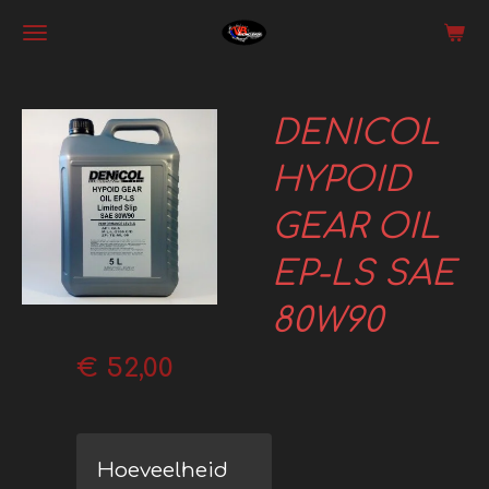
Ga
direct
naar
DENICOL
de
hoofdinhoud
HYPOID
GEAR OIL
EP-LS SAE
80W90
€ 52,00
Hoeveelheid