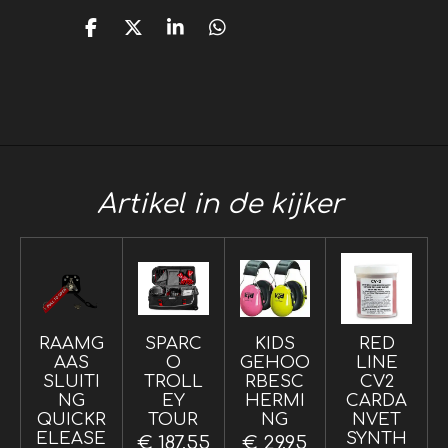
D
D
S
D
e
e
h
e
l
e
a
l
e
l
r
e
n
e
n
Artikel in de kijker
RAAMG
SPARC
KIDS
RED
AAS
O
GEHOO
LINE
SLUITI
TROLL
RBESC
CV2
NG
EY
HERMI
CARDA
QUICKR
TOUR
NG
NVET
ELEASE
SYNTH
€ 187,55
€ 29,95