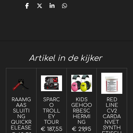
D
D
S
D
e
e
h
e
l
e
a
l
e
l
r
e
n
e
n
Artikel in de kijker
RAAMG
SPARC
KIDS
RED
AAS
O
GEHOO
LINE
SLUITI
TROLL
RBESC
CV2
NG
EY
HERMI
CARDA
QUICKR
TOUR
NG
NVET
ELEASE
SYNTH
€ 187,55
€ 29,95