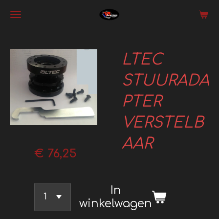
Ga
direct
naar
LTEC
de
hoofdinhoud
STUURADA
PTER
VERSTELB
AAR
€ 76,25
In
winkelwagen