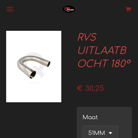
Ga
direct
naar
RVS
de
hoofdinhoud
UITLAATB
OCHT 180°
€ 30,25
Maat