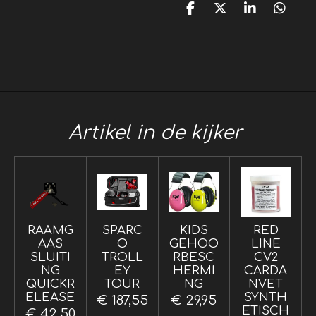
D
D
S
D
e
e
h
e
l
e
a
l
e
l
r
e
n
e
n
Artikel in de kijker
RAAMG
SPARC
KIDS
RED
AAS
O
GEHOO
LINE
SLUITI
TROLL
RBESC
CV2
NG
EY
HERMI
CARDA
QUICKR
TOUR
NG
NVET
ELEASE
SYNTH
€ 187,55
€ 29,95
ETISCH
€ 42,50