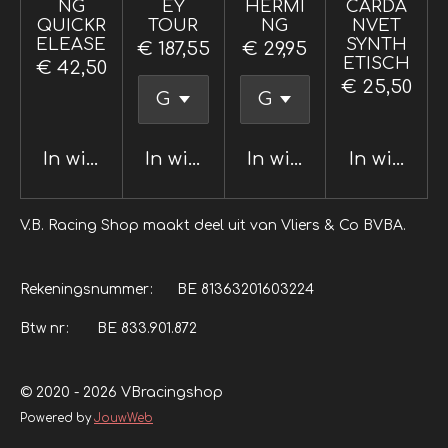
NG
EY
HERMI
CARDA
QUICKR
TOUR
NG
NVET
ELEASE
SYNTH
€ 187,55
€ 29,95
ETISCH
€ 42,50
€ 25,50
In winkelwagen
In winkelwagen
In winkelwagen
In winkel
V.B. Racing Shop maakt deel uit van Vliers & Co BVBA.
Rekeningsnummer: BE 81363201603224
Btw nr: BE 833.901.872
© 2020 - 2026 VBracingshop
Powered by
JouwWeb