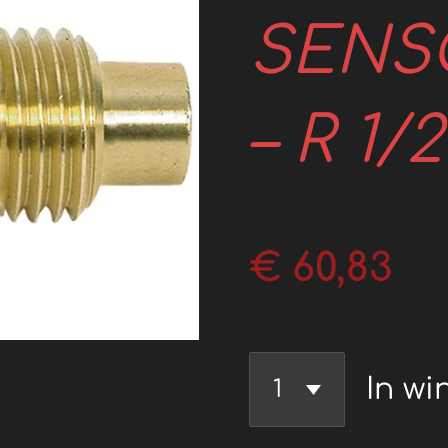
SENSO
– R 1/2
€ 60,83
In wi