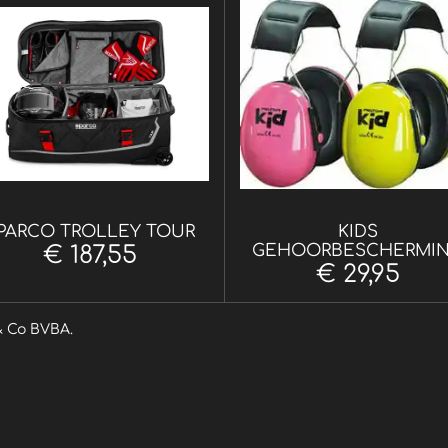
PARCO TROLLEY TOUR
KIDS
GEHOORBESCHERMI
€ 187,55
€ 29,95
l uit van Vliers & Co BVBA.