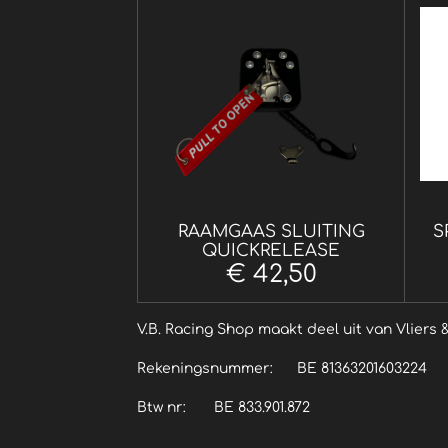
RAAMGAAS SLUITING
S
QUICKRELEASE
€ 42,50
V.B. Racing Shop maakt dee
Rekeningsnummer: BE 81363201603224
Btw nr: BE 833.901.872