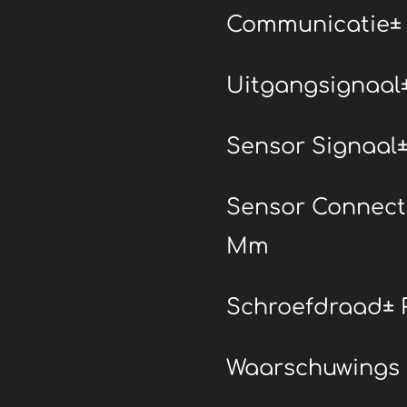
Communicatie±
Uitgangsignaal±
Sensor Signaal
Sensor Connecto
Mm
Schroefdraad± R
Waarschuwings 