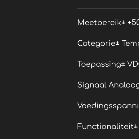
Meetbereik± +50
Categorie± Tem
Toepassing± VD
Signaal Analoog
Voedingsspannin
Functionaliteit