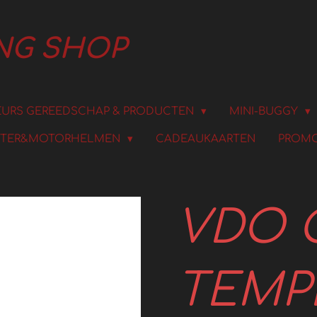
ING SHOP
URS GEREEDSCHAP & PRODUCTEN
MINI-BUGGY
TER&MOTORHELMEN
CADEAUKAARTEN
PROMO
VDO 
TEMP