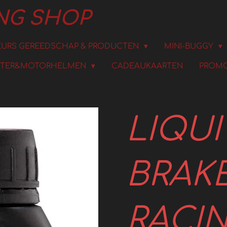
ING SHOP
URS GEREEDSCHAP & PRODUCTEN
MINI-BUGGY
TER&MOTORHELMEN
CADEAUKAARTEN
PROMO
LIQU
BRAKE
RACI