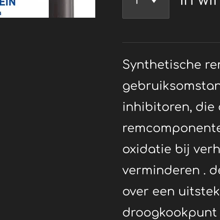
In wi
Synthetische re
gebruiksomstan
inhibitoren, die
remcomponente
oxidatie bij ve
verminderen . d
over een uitste
droogkookpunt ,