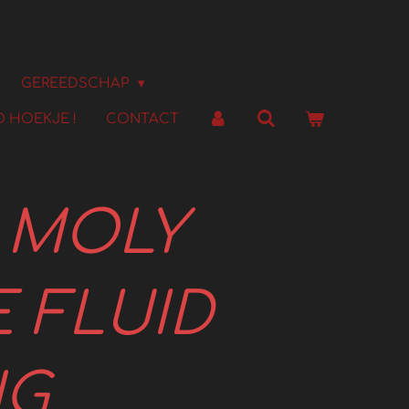
GEREEDSCHAP
 HOEKJE !
CONTACT
I MOLY
 FLUID
NG