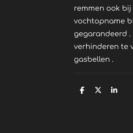
remmen ook bij 
vochtopname bi
gegarandeerd .
verhinderen te 
gasbellen .
D
D
S
e
e
h
l
e
a
e
l
r
n
e