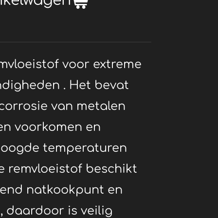
nkelwagen
mvloeistof voor extreme
digheden . Het bevat
 corrosie van metalen
n voorkomen en
rhoogde temperaturen
e remvloeistof beschikt
kend natkookpunt en
 daardoor is veilig