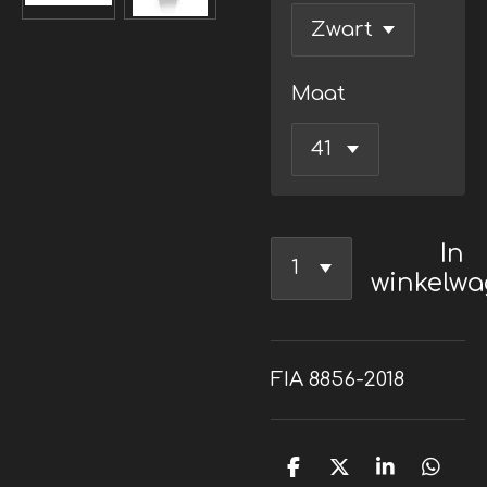
Maat
In
winkelw
FIA 8856-2018
D
D
S
D