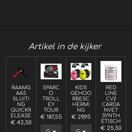
e
e
h
e
l
e
a
l
e
l
r
e
n
e
n
Artikel in de kijker
RAAMG
SPARC
KIDS
RED
AAS
O
GEHOO
LINE
SLUITI
TROLL
RBESC
CV2
NG
EY
HERMI
CARDA
QUICKR
TOUR
NG
NVET
ELEASE
SYNTH
€ 187,55
€ 29,95
ETISCH
€ 42,50
€ 25,50