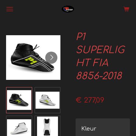
Ga
direct
naar
P1
de
hoofdinhoud
SUPERLIG
HT FIA
8856-2018
€ 277,09
Kleur