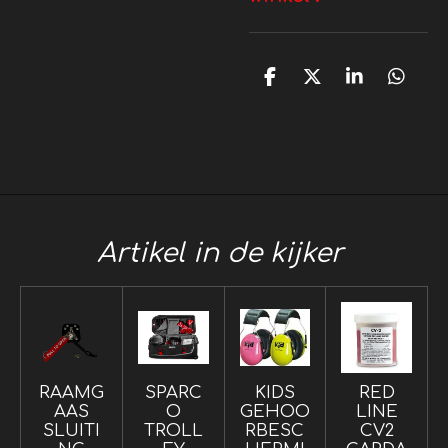
D
D
S
D
e
e
h
e
l
e
a
l
e
l
r
e
n
e
n
Artikel in de kijker
RAAMG
SPARC
KIDS
RED
AAS
O
GEHOO
LINE
SLUITI
TROLL
RBESC
CV2