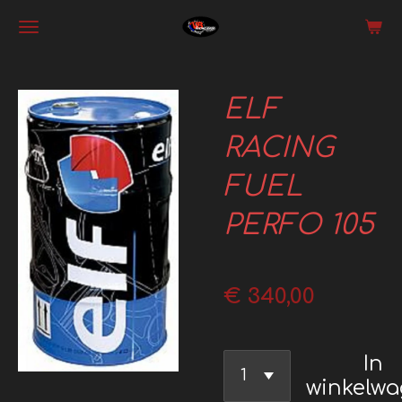
Ga
direct
naar
ELF
de
hoofdinhoud
RACING
FUEL
PERFO 105
€ 340,00
In
winkelw