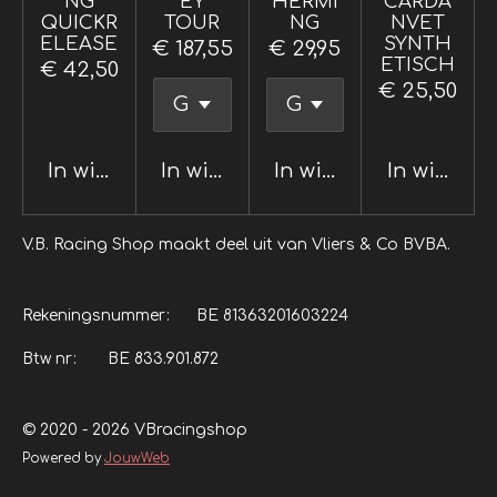
NG
EY
HERMI
CARDA
QUICKR
TOUR
NG
NVET
ELEASE
SYNTH
€ 187,55
€ 29,95
ETISCH
€ 42,50
€ 25,50
In winkelwagen
In winkelwagen
In winkelwagen
In winkel
V.B. Racing Shop maakt deel uit van Vliers & Co BVBA.
Rekeningsnummer: BE 81363201603224
Btw nr: BE 833.901.872
© 2020 - 2026 VBracingshop
Powered by
JouwWeb